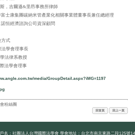
克斯，吉爾遜&里昂事務所律師
海/富士康集團碳納米管產業化相關事業體董事長兼任總經理
eko／諾恒經濟諮詢公司資深顧問
決方式
際法學會理事長
大學法律系教授
國際法學會理事
ww.angle.com.tw/media/GroupDetail.aspx?iMG=1197
pg
學會粉絲團
 戶名：社團法人台灣國際法學會 學會地址：台北市南京東路二段125號14樓之