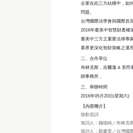
企業在此三方結構中，如
問題。
台灣國際法學會與國際首屈
2016年臺美中智慧財產權策略論壇(2
臺美中三方之重要法律專
業界更深化智財策略之運
二、合作單位
布林克斯，吉爾遜 & 里
師事務所 。
三、舉辦時間
2016年05月20日(星期六)
【內容簡介】
致歡迎詞
致詞人：錢德純／布林克
致詞人：顏慶章／台灣國