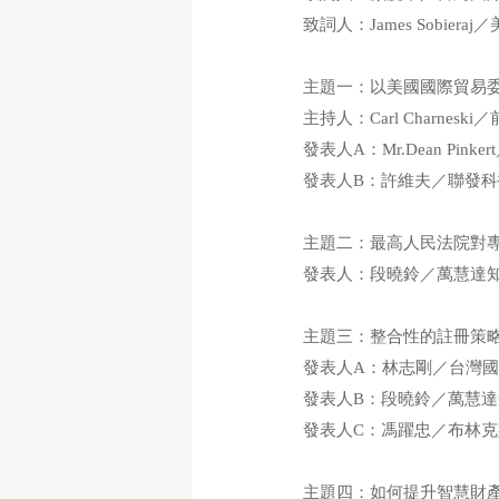
致詞人：James Sobi
主題一：以美國國際貿易
主持人：Carl Charne
發表人A：Mr.Dean Pi
發表人B：許維夫／聯發
主題二：最高人民法院對
發表人：段曉鈴／萬慧達
主題三：整合性的註冊策
發表人A：林志剛／台灣
發表人B：段曉鈴／萬慧
發表人C：馮躍忠／布林
主題四：如何提升智慧財