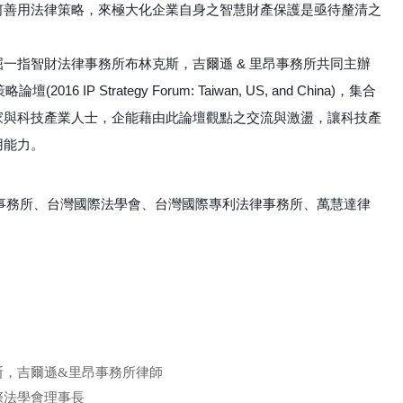
何善用法律策略，來極大化企業自身之智慧財產保護是亟待釐清之
一指智財法律事務所布林克斯，吉爾遜 & 里昂事務所共同主辦
016 IP Strategy Forum: Taiwan, US, and China)，集合
家與科技產業人士，企能藉由此論壇觀點之交流與激盪，讓科技產
用能力。
昂事務所、台灣國際法學會、台灣國際專利法律事務所、萬慧達律
斯，吉爾遜&里昂事務所律師
際法學會理事長