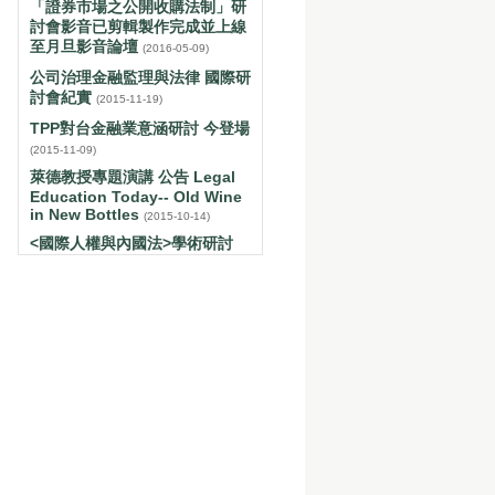
「證券市場之公開收購法制」研
討會影音已剪輯製作完成並上線
至月旦影音論壇
(2016-05-09)
公司治理金融監理與法律 國際研
討會紀實
(2015-11-19)
TPP對台金融業意涵研討 今登場
(2015-11-09)
萊德教授專題演講 公告 Legal
Education Today-- Old Wine
in New Bottles
(2015-10-14)
<國際人權與內國法>學術研討
會-----新聞報導
(2015-04-18)