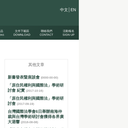
中文│
EN
版品
文件下載區
聯絡我們
活動報名
DOWNLOAD
CONTACT
SIGN UP
ONS
其他文章
新書發表暨座談會
(0000-00-00)
「原住民權利與國際法」學術研
討會 紀實
(2017-10-16)
「原住民權利與國際法」學術研
討會
(2017-09-19)
台灣國際法學會6日舉辦南海仲
裁與台灣學術研討會獲得各界廣
大迴響
(2016-08-08)