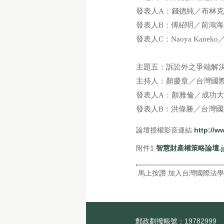
發表人A：錢德純／布林
發表人B：傅紹明／前鴻
發表人C：Naoya Kan
主題五：訴訟外之爭端解
主持人：顏慶章／台灣國
發表人A：顏雅倫／成功
發表人B：洪偉勝／台灣
論壇授權影音連結
http://w
附件1.
智慧財產權策略論壇.j
馬上按讚 加入台灣國際法
郵政劃撥帳號：19782999